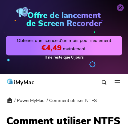
PowerMyMac
Acheter
Offre de lancement
de Screen Recorder
Obtenez une licence d'un mois pour seulement
€4,49
maintenant!
Il ne reste que
0
jours
iMyMac
PowerMyMac
Comment utiliser NTFS
Produits & Solutions
Boutique
Utilitaires
Comment utiliser NTFS
Hot