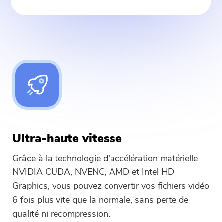
Merci pour votre abonnement !
Merci pour votre abonnement !
Le lien de téléchargement et le code
promo ont été envoyés à votre
adresse électronique
user@email.com
. Vous pouvez
également cliquer sur le bouton pour
acheter le logiciel directement.
Ultra-haute vitesse
Acheter
Grâce à la technologie d'accélération matérielle
NVIDIA CUDA, NVENC, AMD et Intel HD
Graphics, vous pouvez convertir vos fichiers vidéo
6 fois plus vite que la normale, sans perte de
qualité ni recompression.