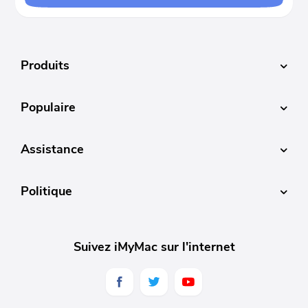
Le meilleur convertisseur vidéo ! Cet outil
étonnant m'aide vraiment beaucoup à créer
la vidéo que je souhaite grâce à ses
multiples fonctions comme la conversion et
Produits
l'édition.
Populaire
Assistance
Politique
Suivez iMyMac sur l'internet