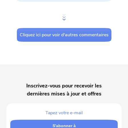
- Cornelia
Cliquez ici pour voir d'autres commentaires
Sans aucun doute, cet iMyMac Video
Converter est l'outil le plus parfait que j'ai
jamais rencontré. Je l'aime tellement ! Il
fonctionne efficacement avec ces
caractéristiques étonnantes pour répondre
à tous mes besoins.
Inscrivez-vous pour recevoir les
dernières mises à jour et offres
- Hulda
S'abonner à