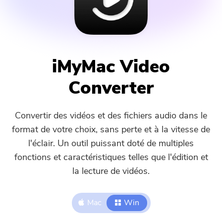
Assistance
PowerMyMac
PowerUninstall
iMyMac Video
Video Converter
Converter
Screen Recorder
Convertir des vidéos et des fichiers audio dans le
PDF Compressor
format de votre choix, sans perte et à la vitesse de
l'éclair. Un outil puissant doté de multiples
En ligne
fonctions et caractéristiques telles que l'édition et
la lecture de vidéos.
Free Video Converter
Mac
Win
Free Video Editor