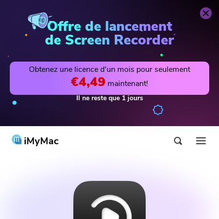
Video Converter
Acheter
Offre de lancement
de Screen Recorder
Obtenez une licence d'un mois pour seulement
€4,49
maintenant!
Il ne reste que
1
jours
iMyMac
Produits & Solutions
Boutique
Utilitaires
Hot