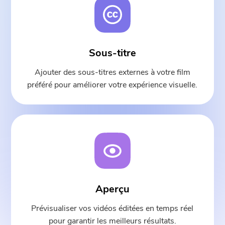
Conseils chaleureux
Abonnez-vous à nos meilleures
Ce logiciel ne peut être
offres et à l'actualité des
téléchargé et utilisé que sur
applications iMyMac.
Sous-titre
Mac. Vous pouvez saisir votre
adresse e-mail pour obtenir le
Ajouter des sous-titres externes à votre film
lien de téléchargement et le code
préféré pour améliorer votre expérience visuelle.
de réduction. Si vous souhaitez
acheter le logiciel, veuillez
cliquer sur le lien suivant
boutique
.
Veuillez saisir une adresse e-mail
valide.
Aperçu
Soumettre
Prévisualiser vos vidéos éditées en temps réel
pour garantir les meilleurs résultats.