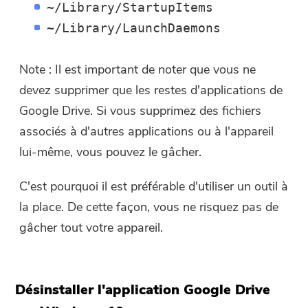
acheter le logiciel, veuillez
~/Library/StartupItems
cliquer sur le lien suivant
~/Library/LaunchDaemons
boutique
.
Note : Il est important de noter que vous ne
Veuillez saisir une adresse e-mail
valide.
devez supprimer que les restes d'applications de
Google Drive. Si vous supprimez des fichiers
Soumettre
associés à d'autres applications ou à l'appareil
lui-même, vous pouvez le gâcher.
C'est pourquoi il est préférable d'utiliser un outil à
Merci pour votre abonnement !
la place. De cette façon, vous ne risquez pas de
Merci pour votre abonnement !
gâcher tout votre appareil.
Le lien de téléchargement et le code
promo ont été envoyés à votre
adresse électronique
user@email.com
. Vous pouvez
Désinstaller l'application Google Drive
également cliquer sur le bouton pour