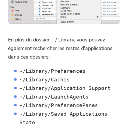
En plus du dossier ~ / Library, vous pouvez
également rechercher les restes d'applications
dans ces dossiers:
Vous avez presque terminé.
Conseils chaleureux
~/Library/Preferences
Abonnez-vous à nos meilleures
~/Library/Caches
Ce logiciel ne peut être
offres et à l'actualité des
téléchargé et utilisé que sur
~/Library/Application Support
applications iMyMac.
Mac. Vous pouvez saisir votre
~/Library/LaunchAgents
adresse e-mail pour obtenir le
~/Library/PreferencePanes
lien de téléchargement et le code
~/Library/Saved Applications
de réduction. Si vous souhaitez
State