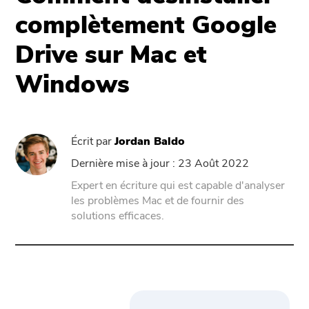
Assistance
PowerMyMac
complètement Google
Drive sur Mac et
PowerUninstall
Windows
Video Converter
Screen Recorder
Écrit par
Jordan Baldo
Dernière mise à jour : 23 Août 2022
PDF Compressor
Expert en écriture qui est capable d'analyser
les problèmes Mac et de fournir des
En ligne
solutions efficaces.
Free Video Converter
Free Video Editor