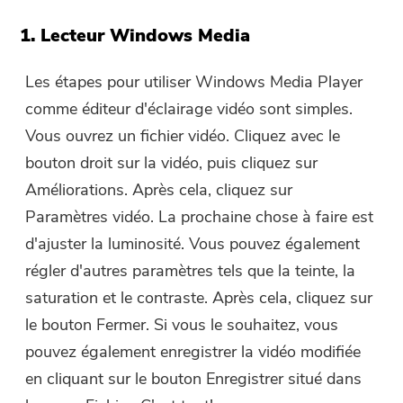
Merci pour votre abonnement !
1. Lecteur Windows Media
Le lien de téléchargement et le code
promo ont été envoyés à votre
Les étapes pour utiliser Windows Media Player
adresse électronique
user@email.com
. Vous pouvez
comme éditeur d'éclairage vidéo sont simples.
également cliquer sur le bouton pour
Vous ouvrez un fichier vidéo. Cliquez avec le
acheter le logiciel directement.
bouton droit sur la vidéo, puis cliquez sur
Améliorations. Après cela, cliquez sur
Acheter
Paramètres vidéo. La prochaine chose à faire est
d'ajuster la luminosité. Vous pouvez également
régler d'autres paramètres tels que la teinte, la
saturation et le contraste. Après cela, cliquez sur
le bouton Fermer. Si vous le souhaitez, vous
pouvez également enregistrer la vidéo modifiée
en cliquant sur le bouton Enregistrer situé dans