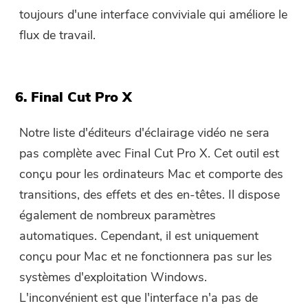
toujours d'une interface conviviale qui améliore le
flux de travail.
6. Final Cut Pro X
Notre liste d'éditeurs d'éclairage vidéo ne sera
pas complète avec Final Cut Pro X. Cet outil est
conçu pour les ordinateurs Mac et comporte des
transitions, des effets et des en-têtes. Il dispose
également de nombreux paramètres
automatiques. Cependant, il est uniquement
conçu pour Mac et ne fonctionnera pas sur les
Vous avez presque terminé.
Conseils chaleureux
systèmes d'exploitation Windows.
Abonnez-vous à nos meilleures
L'inconvénient est que l'interface n'a pas de
Ce logiciel ne peut être
offres et à l'actualité des