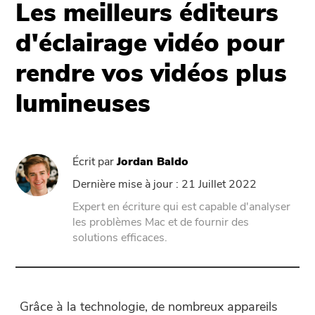
Assistance
Les meilleurs éditeurs
PowerMyMac
d'éclairage vidéo pour
PowerUninstall
rendre vos vidéos plus
Video Converter
lumineuses
Screen Recorder
Écrit par
Jordan Baldo
PDF Compressor
Dernière mise à jour : 21 Juillet 2022
Expert en écriture qui est capable d'analyser
En ligne
les problèmes Mac et de fournir des
solutions efficaces.
Free Video Converter
Free Video Editor
Grâce à la technologie, de nombreux appareils