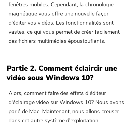
téléchargé et utilisé que sur
fenêtres mobiles. Cependant, la chronologie
applications iMyMac.
Mac. Vous pouvez saisir votre
magnétique vous offre une nouvelle façon
adresse e-mail pour obtenir le
d'éditer vos vidéos. Les fonctionnalités sont
lien de téléchargement et le code
vastes, ce qui vous permet de créer facilement
de réduction. Si vous souhaitez
des fichiers multimédias époustouflants.
acheter le logiciel, veuillez
cliquer sur le lien suivant
boutique
.
Partie 2. Comment éclaircir une
vidéo sous Windows 10?
Veuillez saisir une adresse e-mail
valide.
Alors, comment faire des effets d'éditeur
d'éclairage vidéo sur Windows 10? Nous avons
Soumettre
parlé de Mac. Maintenant, nous allons creuser
dans cet autre système d'exploitation.
Merci pour votre abonnement !