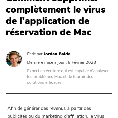
Assistance
PowerMyMac
complètement le virus
de l'application de
PowerUninstall
réservation de Mac
Video Converter
Screen Recorder
Écrit par
Jordan Baldo
Dernière mise à jour : 8 Février 2023
PDF Compressor
Expert en écriture qui est capable d'analyser
les problèmes Mac et de fournir des
En ligne
solutions efficaces.
Free Video Converter
Afin de générer des revenus à partir des
Free Video Editor
publicités ou du marketing d'affiliation, le virus