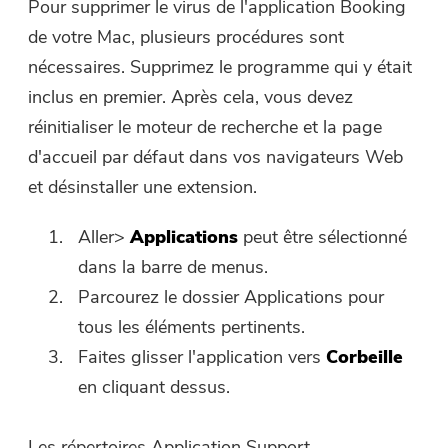
Pour supprimer le virus de l'application Booking
de réduction. Si vous souhaitez
de votre Mac, plusieurs procédures sont
acheter le logiciel, veuillez
nécessaires. Supprimez le programme qui y était
cliquer sur le lien suivant
inclus en premier. Après cela, vous devez
boutique
.
réinitialiser le moteur de recherche et la page
Veuillez saisir une adresse e-mail
d'accueil par défaut dans vos navigateurs Web
valide.
et désinstaller une extension.
Soumettre
Aller>
Applications
peut être sélectionné
dans la barre de menus.
Parcourez le dossier Applications pour
tous les éléments pertinents.
Merci pour votre abonnement !
Merci pour votre abonnement !
Faites glisser l'application vers
Corbeille
en cliquant dessus.
Le lien de téléchargement et le code
promo ont été envoyés à votre
adresse électronique
Les répertoires Application Support,