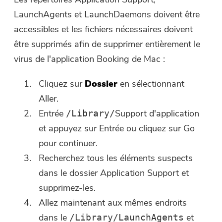
user@email.com
. Vous pouvez
LaunchAgents et LaunchDaemons doivent être
également cliquer sur le bouton pour
accessibles et les fichiers nécessaires doivent
acheter le logiciel directement.
être supprimés afin de supprimer entièrement le
virus de l'application Booking de Mac :
Acheter
Cliquez sur
Dossier
en sélectionnant
Aller.
Entrée
Support d'application
/Library/
et appuyez sur Entrée ou cliquez sur Go
pour continuer.
Recherchez tous les éléments suspects
dans le dossier Application Support et
supprimez-les.
Allez maintenant aux mêmes endroits
dans le
et
/Library/LaunchAgents